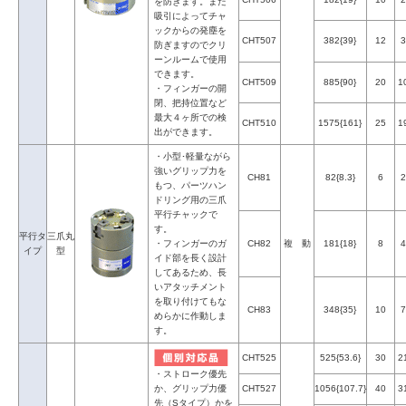
を防ぎます。また
吸引によってチャ
ックからの発塵を
CHT507
382{39}
12
3
防ぎますのでクリ
ーンルームで使用
できます。
CHT509
885{90}
20
1
・フィンガーの開
閉、把持位置など
最大４ヶ所での検
CHT510
1575{161}
25
1
出ができます。
・小型･軽量ながら
強いグリップ力を
CH81
82{8.3}
6
2
もつ、パーツハン
ドリング用の三爪
平行チャックで
す。
平行タ
三爪丸
・フィンガーのガ
CH82
複 動
181{18}
8
4
イプ
型
イド部を長く設計
してあるため、長
いアタッチメント
を取り付けてもな
CH83
348{35}
10
7
めらかに作動しま
す。
CHT525
525{53.6}
30
2
・ストローク優先
か、グリップ力優
CHT527
1056{107.7}
40
3
先（Sタイプ）かを