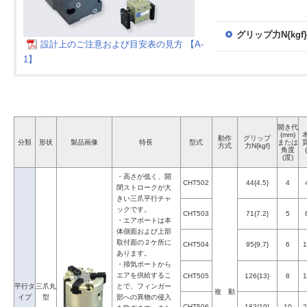
グリップ力N{kgf}
設計上のご注意および目安表の見方 【A-
1】
開き代
(mm)
動作
グリップ
分類
形状
製品画像
特長
型式
または
方式
力N{kgf}
角度
(度)
・高さが低く、開
CHT502
44{4.5}
4
閉ストロークが大
きい三爪平行チャ
ックです。
CHT503
71{7.2}
5
・エアポートは本
体側面および上部
取付面の２ケ所に
CHT504
95{9.7}
6
1
あります。
・掃気ポートから
エアを供給するこ
CHT505
126{13}
8
1
平行タ
三爪丸
とで、フィンガー
複 動
イプ
型
部への異物の侵入
CHT506
182{19}
10
2