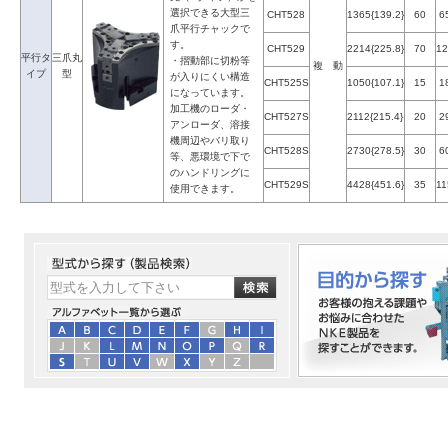
選択できる大型三
CHT528
1365{139.2}
60
6
爪平行チャックで
す。
CHT529
2214{225.8}
70
12
平行タ
三爪丸
・摺動部に切粉等
複 動
イプ
型
が入りにくい構造
CHT525S
1050{107.1}
15
1
になっています。
加工機のローダ・
CHT527S
2112{215.4}
20
2
アンローダ、溶接
機周辺やバリ取り
CHT528S
2730{278.5}
30
6
等、悪環境で下で
のハンドリングに
CHT529S
4428{451.6}
35
11
使用できます。