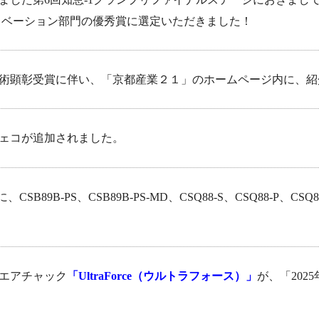
れました第6回知恵-1グランプリファイナルステージにおきまし
」が、イノベーション部門の優秀賞に選定いただきました！
術顕彰受賞に伴い、「京都産業２１」のホームページ内に、紹
ェコが追加されました。
に、CSB89B-PS、CSB89B-PS-MD、CSQ88-S、CSQ88-P、
エアチャック
「UltraForce（ウルトラフォース）」
が、「20