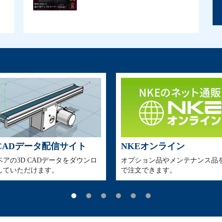
 CADデータ配信サイト
NKEオンライン
ベアの3D CADデータをダウンロ
オプション品やメンテナンス品を
していただけます。
で注文できます。
1
2
3
4
5
6