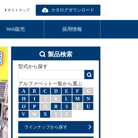
カタログダウンロード
サイトマップ
Web販売
採用情報
製品検索
型式から探す
アルファベット一覧から選ぶ
A
B
C
D
E
F
G
H
I
J
K
L
M
N
O
P
Q
R
S
T
U
V
W
X
Y
Z
ラインナップから探す