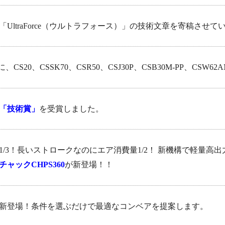
UltraForce（ウルトラフォース）」の技術文章を寄稿させ
に、CS20、CSSK70、CSR50、CSJ30P、CSB30M-PP、CS
「技術賞」
を受賞しました。
/3！長いストロークなのにエア消費量1/2！ 新機構で軽量高
ャックCHPS360
が新登場！！
新登場！条件を選ぶだけで最適なコンベアを提案します。