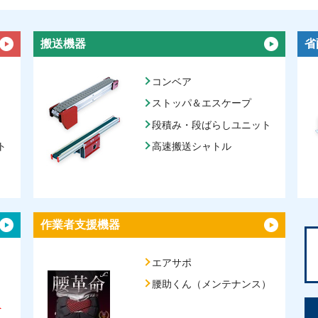
搬送機器
省
コンベア
ストッパ＆エスケープ
段積み・段ばらしユニット
ト
高速搬送シャトル
作業者支援機器
エアサポ
腰助くん（メンテナンス）
へ