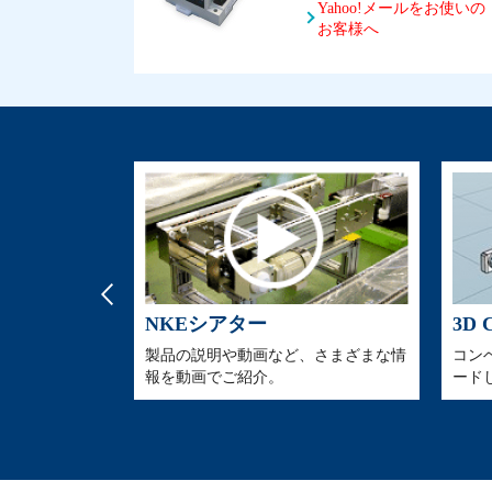
Yahoo!メールをお使いの
お客様へ
NKEシアター
3D
製品の説明や動画など、さまざまな情
コン
ビス、トピック
報を動画でご紹介。
ード
。