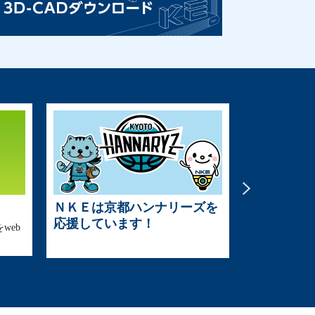
ＮＫＥは京都ハンナリーズを
ＮＫＥは関
応援しています！
援していま
web