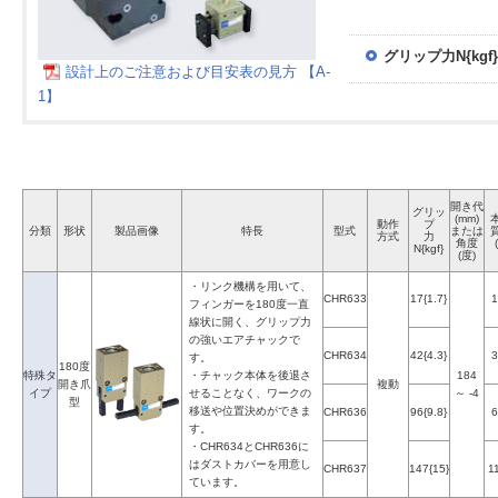
グリップ力N{kgf}
設計上のご注意および目安表の見方 【A-
1】
開き代
グリッ
(mm)
動作
プ
分類
形状
製品画像
特長
型式
または
方式
力
角度
N{kgf}
(度)
・リンク機構を用いて、
CHR633
17{1.7}
1
フィンガーを180度一直
線状に開く、グリップ力
の強いエアチャックで
CHR634
42{4.3}
3
す。
180度
特殊タ
・チャック本体を後退さ
184
開き爪
複動
イプ
せることなく、ワークの
～ -4
型
移送や位置決めができま
CHR636
96{9.8}
6
す。
・CHR634とCHR636に
はダストカバーを用意し
CHR637
147{15}
1
ています。