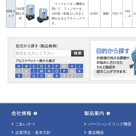
・ラックピニオン機構を
180度
用いて、フィンガーを
特殊タ
180
開き爪
180度一直線上に大きく
CH30
複動
75{7.7}
1
イプ
～ -4
型
開かせるエアチャックで
す。
ごあいさつ
パーツハンドリング機器
企業理念・基本方針
搬送機器