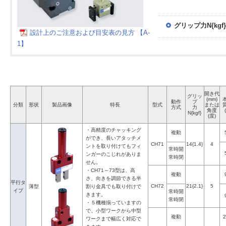
グリップ力N{kgf}
設計上のご注意および目安表の見方 【A-
1】
開き代
グリッ
(mm)
動作
プ
分類
形状
製品画像
特長
型式
または
方式
力
角度
N{kgf}
(度)
・高精度のチャッキング
複動
ができ、長いアタッチメ
CH71
14{1.4}
4
ントを取り付けてもフィ
常時開
ンガーのこじれがありま
常時閉
せん。
・CH71～73型は、高
複動
さ、向きを調節できる半
平行タ
CH72
21{2.1}
5
薄型
割り金具でも取り付けで
イプ
常時開
きます。
常時閉
・５機種揃っていますの
で、小型ワークから中型
複動
2
ワークまで幅広く対応で