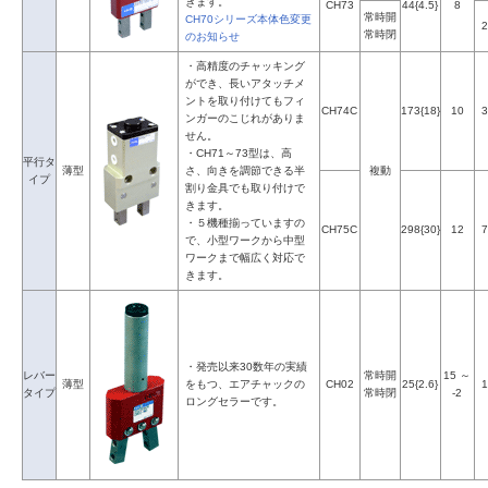
きます。
CH73
44{4.5}
8
常時開
CH70シリーズ本体色変更
2
常時閉
のお知らせ
・高精度のチャッキング
ができ、長いアタッチメ
ントを取り付けてもフィ
CH74C
173{18}
10
3
ンガーのこじれがありま
せん。
・CH71～73型は、高
平行タ
薄型
さ、向きを調節できる半
複動
イプ
割り金具でも取り付けで
きます。
・５機種揃っていますの
CH75C
298{30}
12
7
で、小型ワークから中型
ワークまで幅広く対応で
きます。
・発売以来30数年の実績
レバー
常時開
15 ～
薄型
をもつ、エアチャックの
CH02
25{2.6}
1
タイプ
常時閉
-2
ロングセラーです。