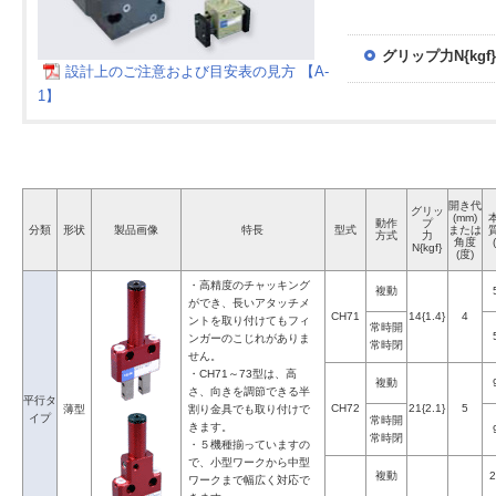
グリップ力N{kgf}
設計上のご注意および目安表の見方 【A-
1】
開き代
グリッ
(mm)
動作
プ
分類
形状
製品画像
特長
型式
または
方式
力
角度
N{kgf}
(度)
・高精度のチャッキング
複動
ができ、長いアタッチメ
CH71
14{1.4}
4
ントを取り付けてもフィ
常時開
ンガーのこじれがありま
常時閉
せん。
・CH71～73型は、高
複動
さ、向きを調節できる半
平行タ
CH72
21{2.1}
5
薄型
割り金具でも取り付けで
イプ
常時開
きます。
常時閉
・５機種揃っていますの
で、小型ワークから中型
複動
2
ワークまで幅広く対応で