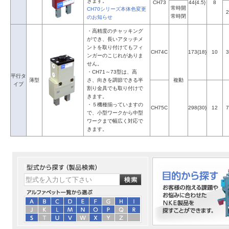
きます。
CH73
44{4.5}
8
常時開
CH70シリーズ本体色変更
2
常時閉
のお知らせ
・高精度のチャッキング
ができ、長いアタッチメ
ントを取り付けてもフィ
CH74C
173{18}
10
3
ンガーのこじれがありま
せん。
・CH71～73型は、高
平行タ
薄型
さ、向きを調節できる半
複動
イプ
割り金具でも取り付けで
きます。
・５機種揃っていますの
CH75C
298{30}
12
7
で、小型ワークから中型
ワークまで幅広く対応で
きます。