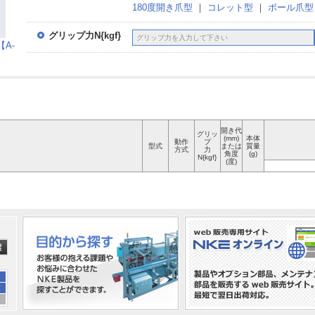
180度開き爪型
｜
コレット型
｜
ボール爪型
グリップ力N{kgf}
A-
開き代
グリッ
(mm)
本体
動作
プ
型式
または
質量
方式
力
角度
(g)
N{kgf}
(度)