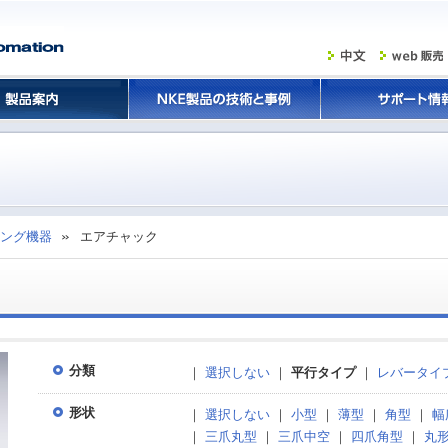
ング機器
エアチャック
分類
｜
選択しない
｜
平行タイプ
｜
レバータイ
形状
｜
選択しない
｜
小型
｜
薄型
｜
角型
｜
幅
｜
三爪丸型
｜
三爪中空
｜
四爪角型
｜
丸