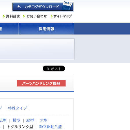
プ
｜
特殊タイプ
｜
広型
｜
横型
｜
縦型
｜
大型
形
｜
トグルリンク型
｜
独立駆動爪型
｜