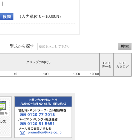
｜
（入力単位 0～10000N）
型式から探す
グリップ力N{kgf}
CAD
PDF
データ
カタログ