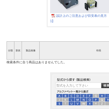
設計上のご注意および目安表の見方 【
1】
分類
形状
製品画像
特長
検索条件に合う商品はありませんでした。