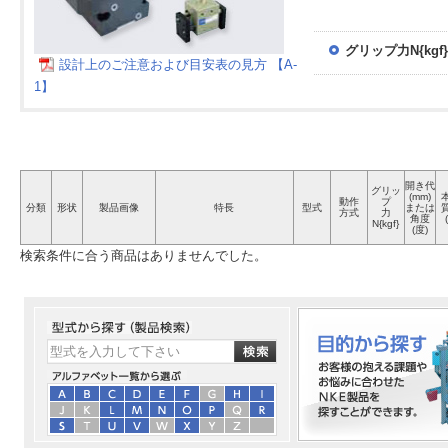
グリップ力N{kgf}
設計上のご注意および目安表の見方 【A-
1】
開き代
グリッ
(mm)
動作
プ
分類
形状
製品画像
特長
型式
または
方式
力
角度
N{kgf}
(度)
検索条件に合う商品はありませんでした。