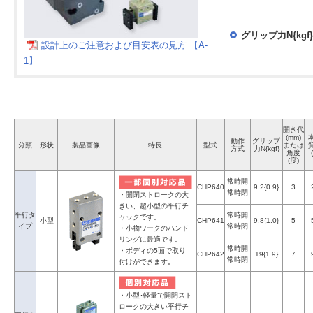
グリップ力N{kgf}
設計上のご注意および目安表の見方 【A-
1】
開き代
(mm)
動作
グリップ
分類
形状
製品画像
特長
型式
または
方式
力N{kgf}
角度
(度)
常時開
CHP640
9.2{0.9}
3
常時閉
・開閉ストロークの大
きい、超小型の平行チ
平行タ
常時開
ャックです。
小型
CHP641
9.8{1.0}
5
イプ
常時閉
・小物ワークのハンド
リングに最適です。
常時開
・ボディの5面で取り
CHP642
19{1.9}
7
常時閉
付けができます。
・小型･軽量で開閉スト
ロークの大きい平行チ