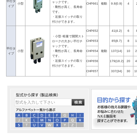
平行タ
ャックです。
小型
CHP661
複動
9.8{0.9}
4
イプ
・剛性が高く、長寿命
です。
・近接スイッチの取り
付けができます。
CHP652
41{4.2}
6
・小型･軽量で開閉スト
CHP653
85{8.7}
8
1
ロークの大きい平行チ
ャックです。
平行タ
小型
・剛性が高く、長寿命
CHP654
複動
137{14}
10
2
イプ
です。
・近接スイッチの取り
CHP656
179{18.2}
20
4
付けができます。
CHP657
337{34}
30
1