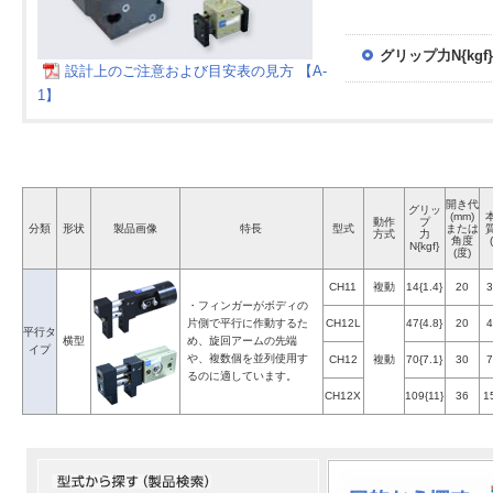
グリップ力N{kgf}
設計上のご注意および目安表の見方 【A-
1】
開き代
グリッ
(mm)
動作
プ
分類
形状
製品画像
特長
型式
または
方式
力
角度
N{kgf}
(度)
CH11
複動
14{1.4}
20
3
・フィンガーがボディの
片側で平行に作動するた
CH12L
47{4.8}
20
4
平行タ
横型
め、旋回アームの先端
イプ
や、複数個を並列使用す
CH12
複動
70{7.1}
30
7
るのに適しています。
CH12X
109{11}
36
1