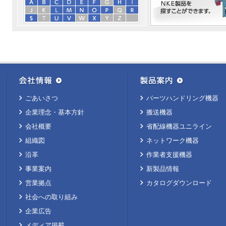
ごあいさつ
パーツハンドリング機器
企業理念・基本方針
搬送機器
会社概要
省配線機器ユニライン
組織図
ネットワーク機器
沿革
作業者支援機器
事業案内
新製品情報
営業拠点
カタログダウンロード
社会への取り組み
企業広告
メディア掲載