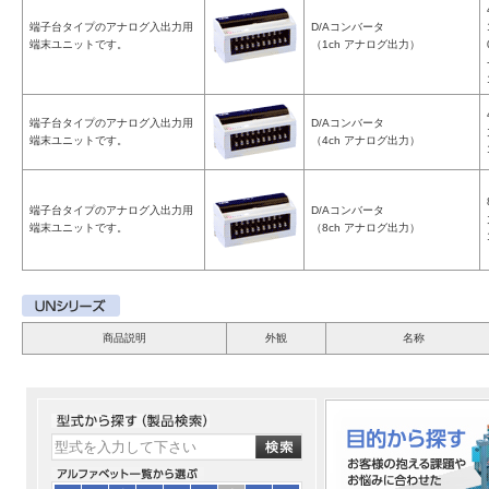
端子台タイプのアナログ入出力用
D/Aコンバータ
端末ユニットです。
（1ch アナログ出力）
端子台タイプのアナログ入出力用
D/Aコンバータ
端末ユニットです。
（4ch アナログ出力）
端子台タイプのアナログ入出力用
D/Aコンバータ
端末ユニットです。
（8ch アナログ出力）
商品説明
外観
名称