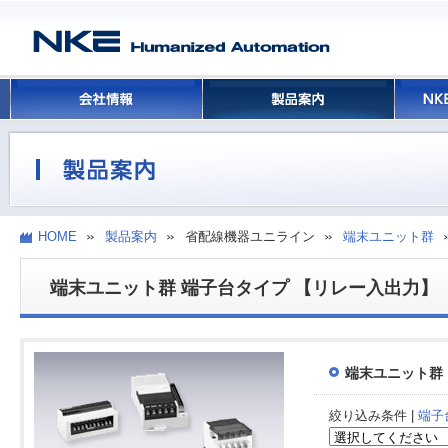
HOME
製品案内
省配線機器ユニライン
端末ユニット群
端末ユニット群 端子台タイプ 【リレー入出力】
端末ユニット群
絞り込み条件 |
端子