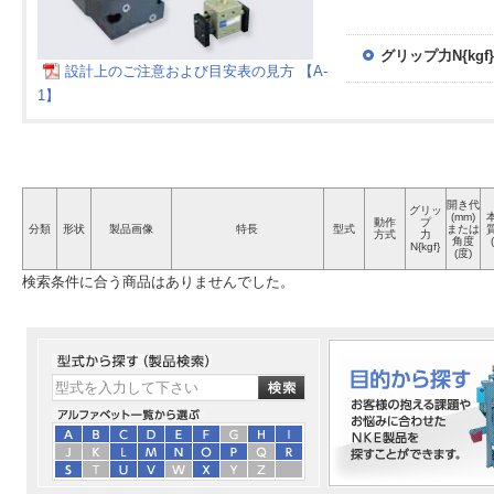
グリップ力N{kgf}
設計上のご注意および目安表の見方 【A-
1】
開き代
グリッ
(mm)
動作
プ
分類
形状
製品画像
特長
型式
または
方式
力
角度
N{kgf}
(度)
検索条件に合う商品はありませんでした。