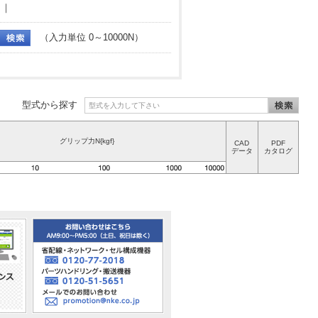
｜
（入力単位 0～10000N）
型式から探す
グリップ力N{kgf}
CAD
PDF
データ
カタログ