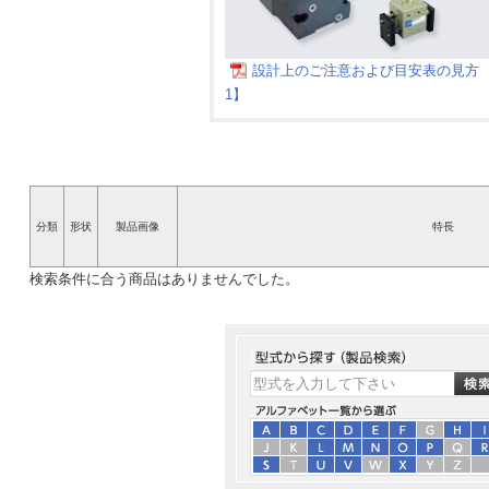
設計上のご注意および目安表の見方 【
1】
分類
形状
製品画像
特長
検索条件に合う商品はありませんでした。