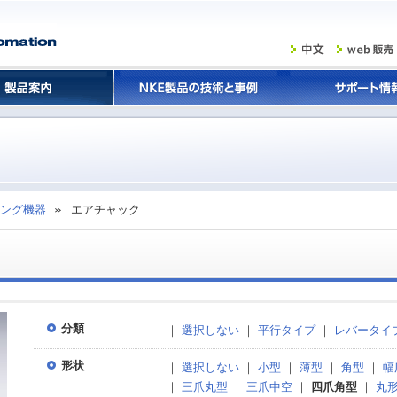
ング機器
エアチャック
分類
｜
選択しない
｜
平行タイプ
｜
レバータイ
形状
｜
選択しない
｜
小型
｜
薄型
｜
角型
｜
幅
｜
三爪丸型
｜
三爪中空
｜
四爪角型
｜
丸