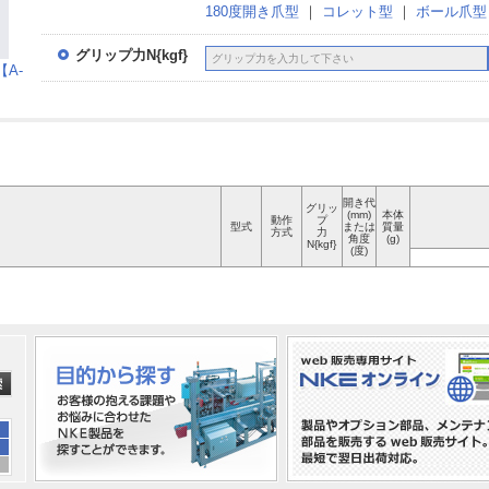
180度開き爪型
｜
コレット型
｜
ボール爪型
グリップ力N{kgf}
A-
開き代
グリッ
(mm)
本体
動作
プ
型式
または
質量
方式
力
角度
(g)
N{kgf}
(度)