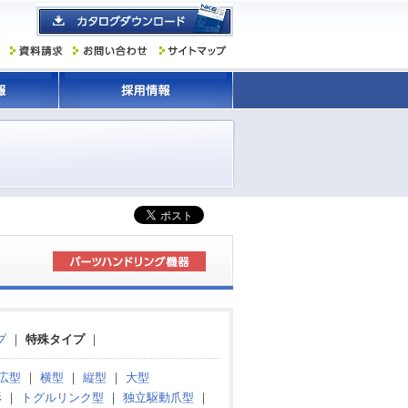
プ
｜
特殊タイプ
｜
広型
｜
横型
｜
縦型
｜
大型
形
｜
トグルリンク型
｜
独立駆動爪型
｜