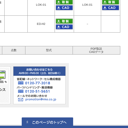
線
LOK-01
LOK-01
補
ED-H2
－
PDF取説
点数
型式
CADデータ