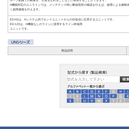
ループ配線での断線を、伝送を止めることなしに検知することができます。
H機能対応のユニラインでは、メンテナンス時に断線箇所の確認を行えば、故障による稼動
く故障修復を行えます。
ED-H2は、Hシステム内でセンドユニットからのID送信に応答するユニットです。
ED-120は、H機能なしのラインに使用するライン終端用
ユニットです。
商品説明