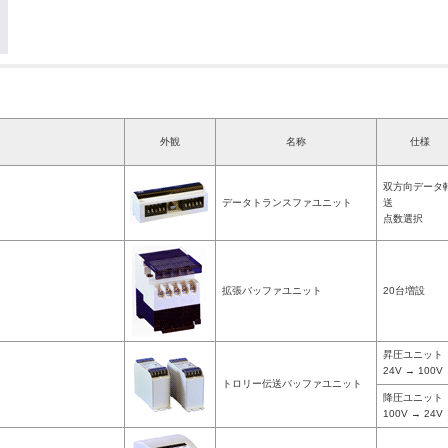
外観
名称
仕様
双方向データ
データトランスファユニット
送
点数選択
拡張バッファユニット
20台増設
昇圧ユニット
24V → 100V
トロリー伝送バッファユニット
降圧ユニット
100V → 24V