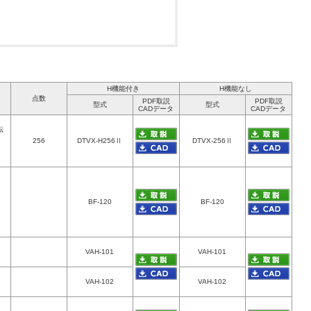
H機能付き
H機能なし
点数
PDF取説
PDF取説
型式
型式
CADデータ
CADデータ
転
256
DTVX-H256Ⅱ
DTVX-256Ⅱ
BF-120
BF-120
VAH-101
VAH-101
VAH-102
VAH-102