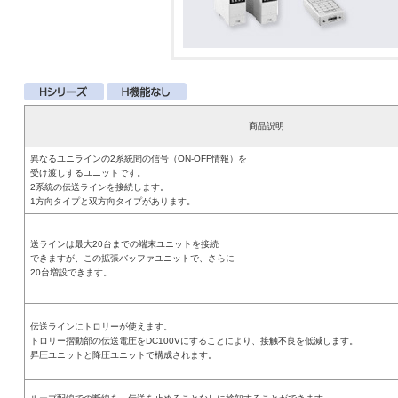
商品説明
異なるユニラインの2系統間の信号（ON-OFF情報）を
受け渡しするユニットです。
2系統の伝送ラインを接続します。
1方向タイプと双方向タイプがあります。
送ラインは最大20台までの端末ユニットを接続
できますが、この拡張バッファユニットで、さらに
20台増設できます。
伝送ラインにトロリーが使えます。
トロリー摺動部の伝送電圧をDC100Vにすることにより、接触不良を低減します。
昇圧ユニットと降圧ユニットで構成されます。