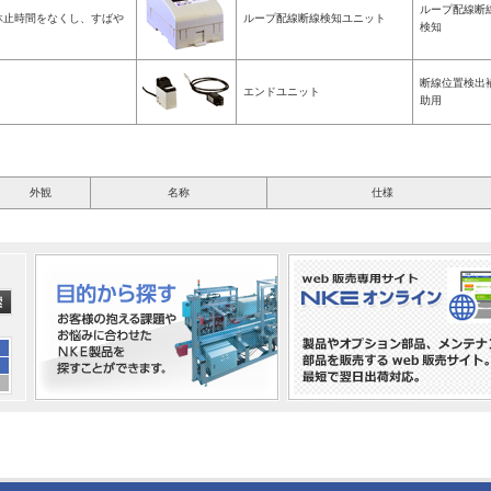
ループ配線断
休止時間をなくし、すばや
ループ配線断線検知ユニット
検知
断線位置検出
エンドユニット
助用
外観
名称
仕様