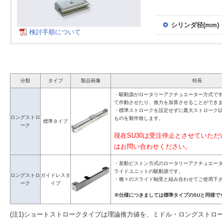
シリンダ径(mm)
検討手順について
分類
タイプ
製品画像
特長
・駆動源がロータリーアクチュエーター方式で
て作動させたり、推力を加算させることができ
・標準ストロークを設定せずに最大ストローク
ロングストロ
ものを製作致します。
標準タイプ
ーク
現在SU30は受注停止とさせていた
はお問い合わせください。
・差動ピストン方式のロータリーアクチュエー
ライドユニットの駆動源です。
ロングストロ
ガイドレスタ
・種々のスライド軸受と組み合わせてご使用下
ーク
イプ
※仕様につきましては標準タイプのSUと同様で
(注1)ショートストロークタイプは理論推力値を、ミドル・ロングストロ