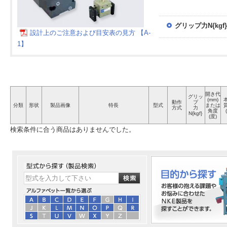
グリップ力N{kgf}
設計上のご注意および目安表の見方 【A-
1】
開き代
グリッ
(mm)
動作
プ
分類
形状
製品画像
特長
型式
または
方式
力
角度
N{kgf}
(度)
検索条件に合う商品はありませんでした。