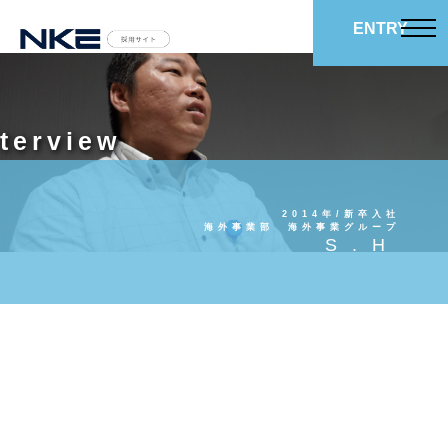
ENTRY
nterview
2014年/新卒入社
海外事業部 海外事業グループ
S.H