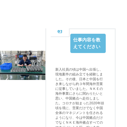
仕事内容を教
えてください
新入社員の頃は中国へ出張し、
現地案件の組み立てを経験しま
した。その後、日本と中国を行
き来しながら約３年間海外営業
に従事していました。ＮＫＥの
海外事業にさらに関わりたいと
思い、中国拠点へ赴任しまし
た。コロナが始まった2020年頭
頃を境に、営業だけでなく中国
全体のマネジメントを任される
ようになり、今は中国拠点だけ
でなくＮＫＥ海外拠点すべての